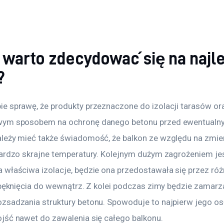
 warto zdecydować się na najl
?
e sprawę, że produkty przeznaczone do izolacji tarasów or
wym sposobem na ochronę danego betonu przed ewentualny
leży mieć także świadomość, że balkon ze względu na zmieni
bardzo skrajne temperatury. Kolejnym dużym zagrożeniem jest
 właściwa izolacje, będzie ona przedostawała się przez róż
e pęknięcia do wewnątrz. Z kolei podczas zimy będzie zamar
zsadzania struktury betonu. Spowoduje to najpierw jego osła
jść nawet do zawalenia się całego balkonu.