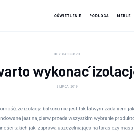
OŚWIETLENIE
PODŁOGA
MEBLE
Strona internetowa
WordPress
BEZ KATEGORII
arto wykonać izolac
9 LIPCA, 2019
omość, że izolacja balkonu nie jest tak łatwym zadaniem ja
dowane jest najpierw przede wszystkim wybranie produktó
ności takich jak: zaprawa uszczelniająca na taras czy masa