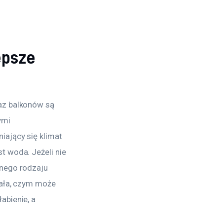
epsze
az balkonów są 
mi 
ający się klimat 
 woda. Jeżeli nie 
nego rodzaju 
zała, czym może 
bienie, a 