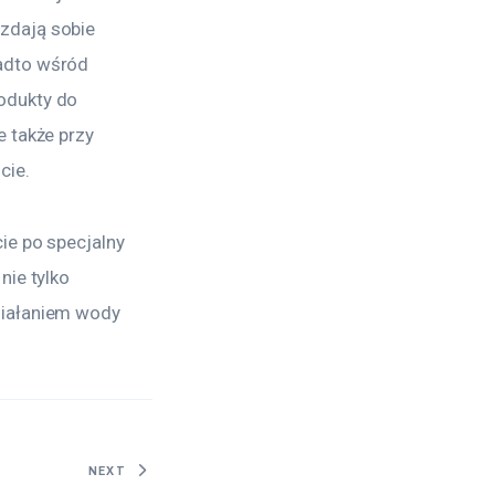
zdają sobie 
adto wśród 
odukty do 
 także przy 
cie.
ie po specjalny 
ie tylko 
ziałaniem wody 
NEXT