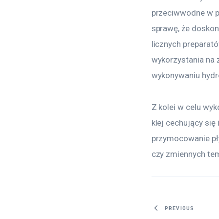
przeciwwodne w po
sprawę, że doskon
licznych preparat
wykorzystania na z
wykonywaniu hydro
Z kolei w celu wy
klej cechujący się
przymocowanie pły
czy zmiennych tem
Nawigacj
PREVIOUS