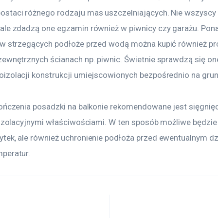
staci różnego rodzaju mas uszczelniających. Nie wszyscy 
ale zdadzą one egzamin również w piwnicy czy garażu. Pon
ów strzegących podłoże przed wodą można kupić również pr
ewnętrznych ścianach np. piwnic. Świetnie sprawdzą się one
izolacji konstrukcji umiejscowionych bezpośrednio na grun
kończenia posadzki na balkonie rekomendowane jest sięgnięc
 izolacyjnymi właściwościami. W ten sposób możliwe będzie n
tek, ale również uchronienie podłoża przed ewentualnym d
peratur.
a