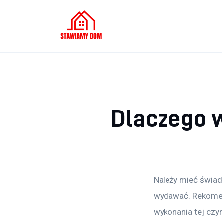
Oświetlenie
Podłoga
Meble
Ściany
Dlaczego w
Remont
Budowa
Więcej
Należy mieć świad
wydawać. Rekomen
wykonania tej czyn