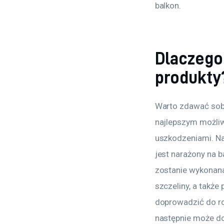
balkon.
Dlaczego
produkty
Warto zdawać sobi
najlepszym możli
uszkodzeniami. Na
jest narażony na 
zostanie wykonana
szczeliny, a takż
doprowadzić do ro
następnie może do