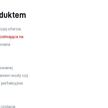
oduktem
jej ofercie 
elniająca na 
onana 
dowanej 
kaniem wody czy 
perfekcyjnie 
izolacje 