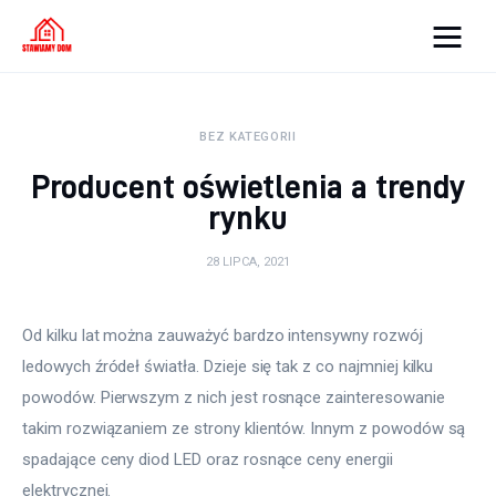
Strona internetowa
WordPress
BEZ KATEGORII
Producent oświetlenia a trendy
Oświetlenie
rynku
Podłoga
28 LIPCA, 2021
Meble
Od kilku lat można zauważyć bardzo intensywny rozwój 
Ściany
ledowych źródeł światła. Dzieje się tak z co najmniej kilku 
powodów. Pierwszym z nich jest rosnące zainteresowanie 
Remont
takim rozwiązaniem ze strony klientów. Innym z powodów są 
Budowa
spadające ceny diod LED oraz rosnące ceny energii 
elektrycznej.