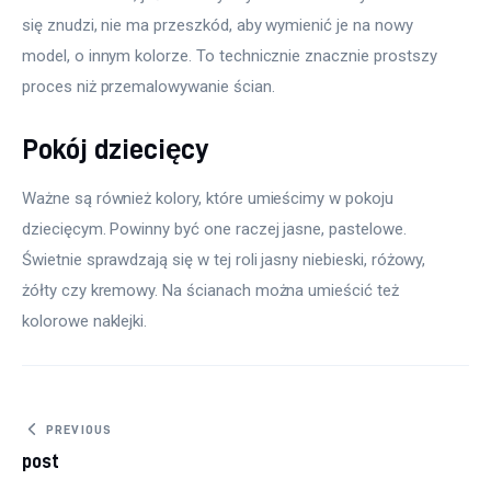
się znudzi, nie ma przeszkód, aby wymienić je na nowy 
model, o innym kolorze. To technicznie znacznie prostszy 
proces niż przemalowywanie ścian.
Pokój dziecięcy
Ważne są również kolory, które umieścimy w pokoju 
dziecięcym. Powinny być one raczej jasne, pastelowe. 
Świetnie sprawdzają się w tej roli jasny niebieski, różowy, 
żółty czy kremowy. Na ścianach można umieścić też 
kolorowe naklejki.
Nawigacja
PREVIOUS
post
wpisu