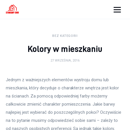
Strona internetowa
WordPress
BEZ KATEGORII
Kolory w mieszkaniu
Oświetlenie
27 WRZEŚNIA, 2016
Podłoga
Meble
Jednym z ważniejszych elementów wystroju domu lub 
mieszkania, który decyduje o charakterze wnętrza jest kolor 
Ściany
na ścianach. Za pomocą odpowiedniej farby możemy 
całkowicie zmienić charakter pomieszczenia. Jakie barwy 
Remont
najlepiej jest wybierać do poszczególnych pokoi? Oczywiście 
Budowa
na to pytanie musimy odpowiedzieć sobie sami – zależy to 
od naszych osobistych preferencji. Są jednak takie kolory, 