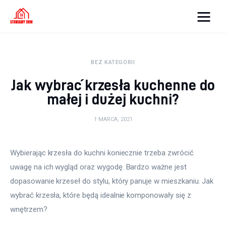
Strona internetowa
WordPress
BEZ KATEGORII
Jak wybrać krzesła kuchenne do
Oświetlenie
małej i dużej kuchni?
Podłoga
1 MARCA, 2021
Meble
Wybierając krzesła do kuchni koniecznie trzeba zwrócić 
Ściany
uwagę na ich wygląd oraz wygodę. Bardzo ważne jest 
dopasowanie krzeseł do stylu, który panuje w mieszkaniu. Jak 
Remont
wybrać krzesła, które będą idealnie komponowały się z 
Budowa
wnętrzem?