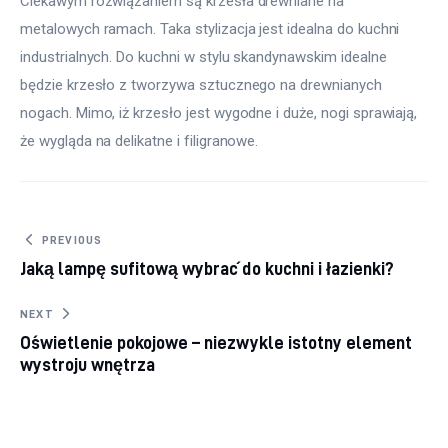
Ciekawym rozwiązaniem są krzesła drewniane na 
metalowych ramach. Taka stylizacja jest idealna do kuchni 
industrialnych. Do kuchni w stylu skandynawskim idealne 
będzie krzesło z tworzywa sztucznego na drewnianych 
nogach. Mimo, iż krzesło jest wygodne i duże, nogi sprawiają, 
że wygląda na delikatne i filigranowe.
Nawigacja
PREVIOUS
Jaką lampę sufitową wybrać do kuchni i łazienki?
wpisu
NEXT
Oświetlenie pokojowe – niezwykle istotny element
wystroju wnętrza