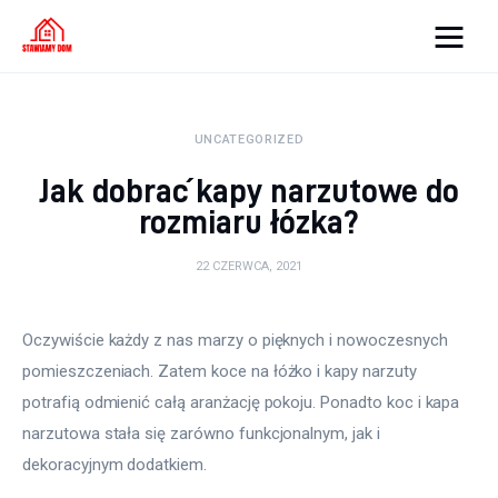
Strona internetowa
WordPress
UNCATEGORIZED
Oświetlenie
Jak dobrać kapy narzutowe do
rozmiaru łózka?
Podłoga
22 CZERWCA, 2021
Meble
Oczywiście każdy z nas marzy o pięknych i nowoczesnych 
Ściany
pomieszczeniach. Zatem koce na łóżko i kapy narzuty 
potrafią odmienić całą aranżację pokoju. Ponadto koc i kapa 
Remont
narzutowa stała się zarówno funkcjonalnym, jak i 
Budowa
dekoracyjnym dodatkiem.