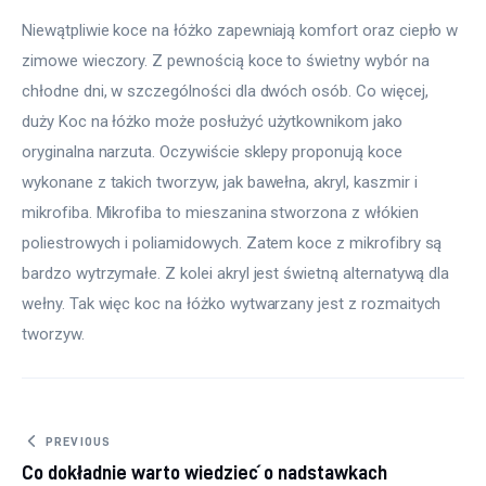
Niewątpliwie koce na łóżko zapewniają komfort oraz ciepło w 
zimowe wieczory. Z pewnością koce to świetny wybór na 
chłodne dni, w szczególności dla dwóch osób. Co więcej, 
duży Koc na łóżko może posłużyć użytkownikom jako 
oryginalna narzuta. Oczywiście sklepy proponują koce 
wykonane z takich tworzyw, jak bawełna, akryl, kaszmir i 
mikrofiba. Mikrofiba to mieszanina stworzona z włókien 
poliestrowych i poliamidowych. Zatem koce z mikrofibry są 
bardzo wytrzymałe. Z kolei akryl jest świetną alternatywą dla 
wełny. Tak więc koc na łóżko wytwarzany jest z rozmaitych 
tworzyw.
Nawigacja
PREVIOUS
Co dokładnie warto wiedzieć o nadstawkach
wpisu