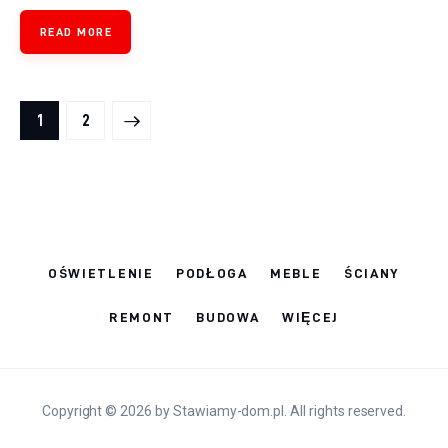
READ MORE
Stronicowanie
>
PAGE
1
PAGE
2
wpisów
OŚWIETLENIE
PODŁOGA
MEBLE
ŚCIANY
REMONT
BUDOWA
WIĘCEJ
Copyright © 2026 by Stawiamy-dom.pl. All rights reserved.