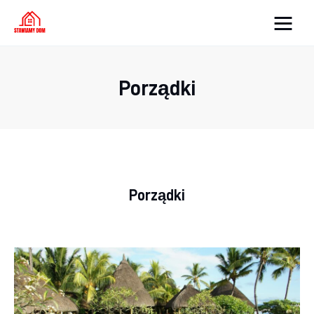
Strona internetowa
WordPress
Porządki
Oświetlenie
Podłoga
Meble
Porządki
Ściany
Remont
Budowa