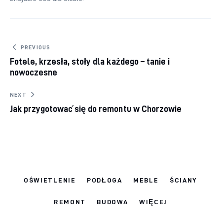
Nawigacja
PREVIOUS
Fotele, krzesła, stoły dla każdego – tanie i
wpisu
nowoczesne
NEXT
Jak przygotować się do remontu w Chorzowie
OŚWIETLENIE
PODŁOGA
MEBLE
ŚCIANY
REMONT
BUDOWA
WIĘCEJ