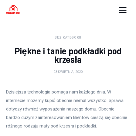
Strona internetowa
WordPress
BEZ KATEGORII
Piękne i tanie podkładki pod
Oświetlenie
krzesła
Podłoga
23 KWIETNIA, 2020
Meble
Dzisiejsza technologia pomaga nam każdego dnia. W 
Ściany
internecie możemy kupić obecnie niemal wszystko. Sprawa 
dotyczy również wyposażenia naszego domu. Obecnie 
Remont
bardzo dużym zainteresowaniem klientów cieszą się obecnie 
Budowa
różnego rodzaju maty pod krzesła i podkładki.