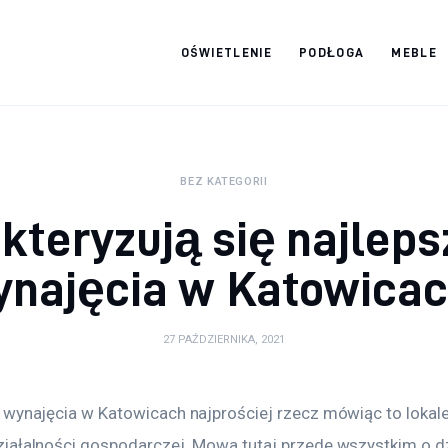
OŚWIETLENIE
PODŁOGA
MEBLE
Strona internetowa
WordPress
BEZ KATEGORII
teryzują się najleps
najęcia w Katowica
27 PAŹDZIERNIKA, 2021
 wynajęcia w Katowicach najprościej rzecz mówiąc to lokal
iałalności gospodarczej. Mowa tutaj przede wszystkim o dz