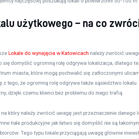
jemcy najczęściej poszukują lokali o powierzchni 50-100 m 
kalu użytkowego – na co zwróc
sze 
Lokale do wynajęcia w Katowicach
 należy zwrócić uwagę
o się domyślić ogromną rolę odgrywa lokalizacja, dlatego te
entrum miasta, które mogą pochwalić się zatłoczonymi ulicam
ę z tego, że ogromną rolę odgrywa także sąsiedztwo lokalu. 
y, dzięki czemu klienci bez problemu do niego trafią.
na który należy zwrócić uwagę jest przeznaczenie danego l
ne hale produkcyjne jak łatwo się domyślić nie są łakomym
biorców. Tego typu lokale przyciągają uwagę głównie inwes