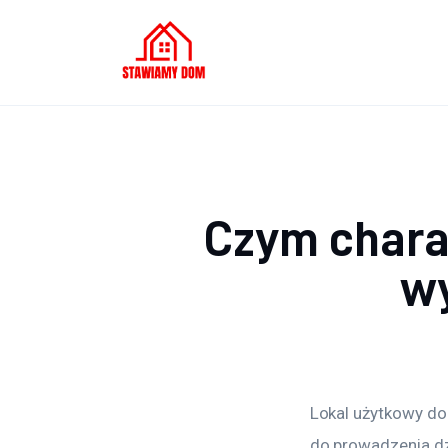
Oświetlenie
Podłoga
Meble
Ściany
Czym charak
Remont
wy
Budowa
Więcej
Lokal użytkowy do
do prowadzenia dz