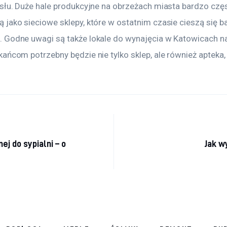
ysłu. Duże hale produkcyjne na obrzeżach miasta bardzo czę
 jako sieciowe sklepy, które w ostatnim czasie cieszą się 
 Godne uwagi są także lokale do wynajęcia w Katowicach na
ańcom potrzebny będzie nie tylko sklep, ale również apteka, f
a
j do sypialni – o
Jak w