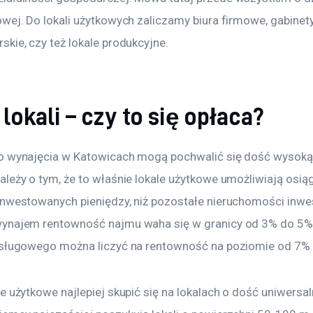
wej. Do lokali użytkowych zaliczamy biura firmowe, gabinety
kie, czy też lokale produkcyjne.
okali – czy to się opłaca?
o wynajęcia w Katowicach mogą pochwalić się dość wysoką
leży o tym, że to właśnie lokale użytkowe umożliwiają osią
inwestowanych pieniędzy, niż pozostałe nieruchomości inwes
wynajem rentowność najmu waha się w granicy od 3% do 5%
usługowego można liczyć na rentowność na poziomie od 7%
e użytkowe najlepiej skupić się na lokalach o dość uniwersa