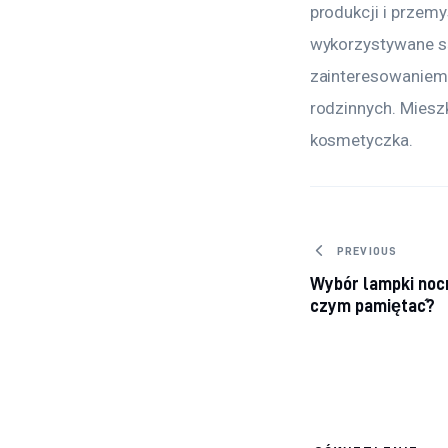
produkcji i przem
wykorzystywane są
zainteresowaniem.
rodzinnych. Mieszk
kosmetyczka.
Nawigacj
PREVIOUS
Wybór lampki nocne
wpisu
czym pamiętać?