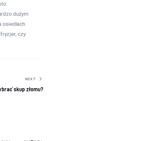
sto 
bardzo dużym 
 osiedlach 
ryzjer, czy 
NEXT
ybrać skup złomu?