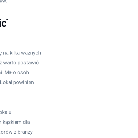
kw.
ić
 na kilka ważnych 
ż warto postawić 
i. Mało osób 
Lokal powinien 
okalu 
 kąskiem dla 
torów z branży 