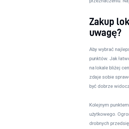
przeznaczeniu. Na
Zakup lo
uwagę?
Aby wybrać najlep
punktów. Jak łatw
na lokale bliżej c
zdaje sobie spraw
być dobrze widoczn
Kolejnym punktem 
użytkowego. Ogrom
drobnych przedsię