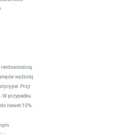
 
 rentownością 
gnięcie wyższej 
tycyjne. Przy 
. W przypadku 
 do nawet 10%.
lnym 