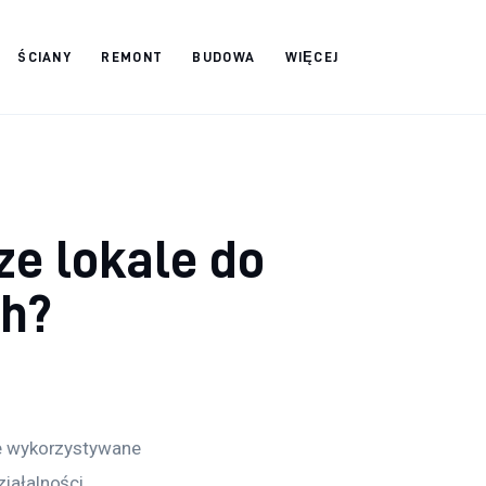
ŚCIANY
REMONT
BUDOWA
WIĘCEJ
ze lokale do
ch?
e wykorzystywane 
iałalności 