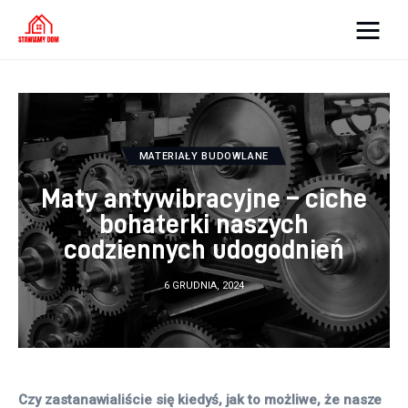
Strona internetowa
WordPress
Oświetlenie
MATERIAŁY BUDOWLANE
Maty antywibracyjne – ciche
Podłoga
bohaterki naszych
Meble
codziennych udogodnień
Ściany
6 GRUDNIA, 2024
Remont
Budowa
Czy zastanawialiście się kiedyś, jak to możliwe, że nasze 