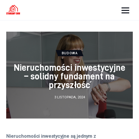
Strona internetowa
WordPress
Oświetlenie
BUDOWA
Nieruchomości inwestycyjne
Podłoga
– solidny fundament na
Meble
przyszłość
Ściany
3 LISTOPADA, 2024
Remont
Budowa
Nieruchomości inwestycyjne są jednym z 