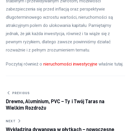
stabilnym i przewidywalnym zwrotom, możliwości 
zabezpieczenia się przed inflacją oraz perspektywie 
długoterminowego wzrostu wartości, nieruchomości są 
atrakcyjnym polem do ulokowania kapitału. Pamiętajmy 
jednak, że jak każda inwestycja, również i ta wiąże się z 
pewnym ryzykiem, dlatego zawsze powinniśmy działać 
rozważnie i z pełnym zrozumieniem tematu.
Poczytaj również o 
nieruchomości inwestycyjne
 właśnie tutaj. 
Nawigacja
PREVIOUS
Drewno, Aluminium, PVC – Ty i Twój Taras na
wpisu
Wielkim Rozdrożu
NEXT
Wykładzina dywanowa w płytkach – nowoczesne